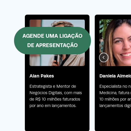
AGENDE UMA LIGAÇÃO
DE APRESENTAÇÃO
o
Alan Pakes
Daniela Almei
Estrategista e Mentor de
Especialista no 
Negócios Digitais, com mais
Medicina, fatura
 lidera
de R$ 10 milhões faturados
10 milhões por 
por ano em lançamentos.
lançamentos digit
ilhões
produtos