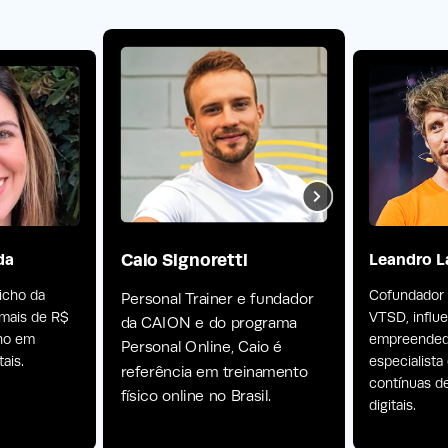
Caio Signoretti
da
Leandro L
nicho da
Cofundador
Personal Trainer e fundador
 mais de R$
VTSD, influ
da CAION e do programa
ano em
empreendedo
Personal Online, Caio é
ais.
especialist
referência em treinamento
contínuas d
físico online no Brasil.
digitais.