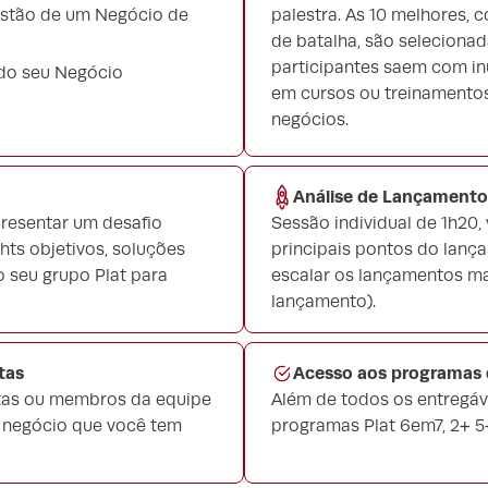
Gestão de um Negócio de
palestra. As 10 melhores,
de batalha, são selecionada
participantes saem com in
 do seu Negócio
em cursos ou treinamentos
negócios.
Análise de Lançamento
presentar um desafio
Sessão individual de 1h20,
ts objetivos, soluções
principais pontos do lanç
 seu grupo Plat para
escalar os lançamentos mai
lançamento).
tas
Acesso aos programas d
etas ou membros da equipe
Além de todos os entregáv
u negócio que você tem
programas Plat 6em7, 2+ 5+