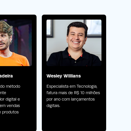
adeira
Wesley Willians
Wesle
 do método
Especialista em Tecnologia,
Atua no
ente
fatura mais de R$ 10 milhões
fatura 
r digital e
por ano com lançamentos
por ano
a em vendas
digitais.
digitais.
e produtos