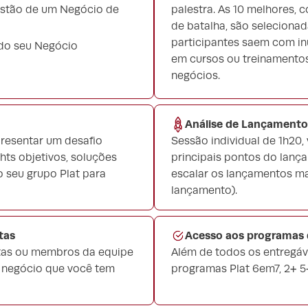
Gestão de um Negócio de
palestra. As 10 melhores,
de batalha, são selecionada
participantes saem com in
 do seu Negócio
em cursos ou treinamentos
negócios.
Análise de Lançamento
presentar um desafio
Sessão individual de 1h20,
ts objetivos, soluções
principais pontos do lanç
 seu grupo Plat para
escalar os lançamentos mai
lançamento).
tas
Acesso aos programas d
etas ou membros da equipe
Além de todos os entregáv
u negócio que você tem
programas Plat 6em7, 2+ 5+