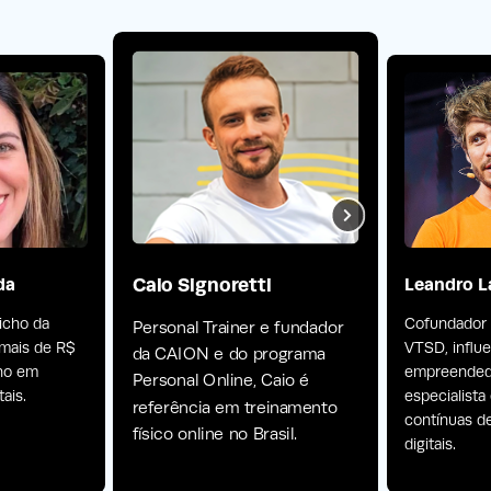
Caio Signoretti
da
Leandro L
nicho da
Cofundador
Personal Trainer e fundador
 mais de R$
VTSD, influ
da CAION e do programa
ano em
empreendedo
Personal Online, Caio é
ais.
especialist
referência em treinamento
contínuas d
físico online no Brasil.
digitais.