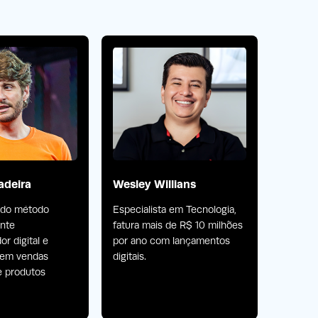
adeira
Wesley Willians
Wesle
 do método
Especialista em Tecnologia,
Atua no
ente
fatura mais de R$ 10 milhões
fatura 
r digital e
por ano com lançamentos
por ano
a em vendas
digitais.
digitais.
e produtos