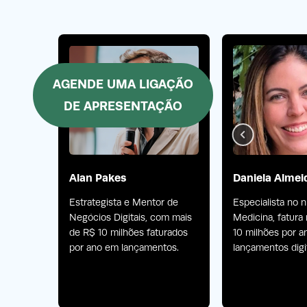
AGENDE UMA LIGAÇÃO
DE APRESENTAÇÃO
o
Alan Pakes
Daniela Almei
Estrategista e Mentor de
Especialista no 
Negócios Digitais, com mais
Medicina, fatura
 lidera
de R$ 10 milhões faturados
10 milhões por 
por ano em lançamentos.
lançamentos digit
ilhões
produtos