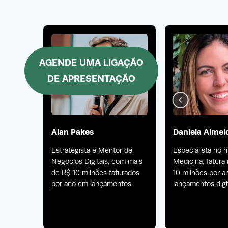
AGENDE UMA LIGAÇÃO
DE APRESENTAÇÃO
o
Alan Pakes
Daniela Almei
Estrategista e Mentor de
Especialista no 
Negócios Digitais, com mais
Medicina, fatura
 lidera
de R$ 10 milhões faturados
10 milhões por 
por ano em lançamentos.
lançamentos digit
ilhões
produtos