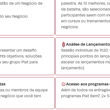
Gestão de um Negócio de
palestra. As 10 melhores,
de batalha, são selecionada
participantes saem com in
 do seu Negócio
em cursos ou treinamentos
negócios.
Análise de Lançamento
presentar um desafio
Sessão individual de 1h20,
ts objetivos, soluções
principais pontos do lanç
 seu grupo Plat para
escalar os lançamentos mai
lançamento).
tas
Acesso aos programas d
etas ou membros da equipe
Além de todos os entregáv
u negócio que você tem
programas Plat 6em7, 2+ 5+