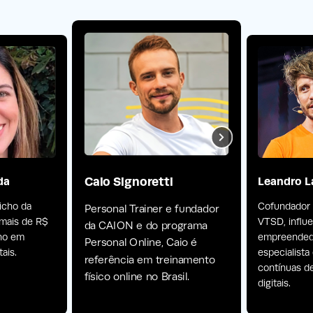
Caio Signoretti
da
Leandro L
nicho da
Cofundador
Personal Trainer e fundador
 mais de R$
VTSD, influ
da CAION e do programa
ano em
empreendedo
Personal Online, Caio é
ais.
especialist
referência em treinamento
contínuas d
físico online no Brasil.
digitais.