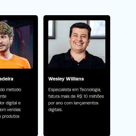
adeira
Wesley Willians
Wesle
 do método
Especialista em Tecnologia,
Atua no
ente
fatura mais de R$ 10 milhões
fatura 
r digital e
por ano com lançamentos
por ano
a em vendas
digitais.
digitais.
e produtos